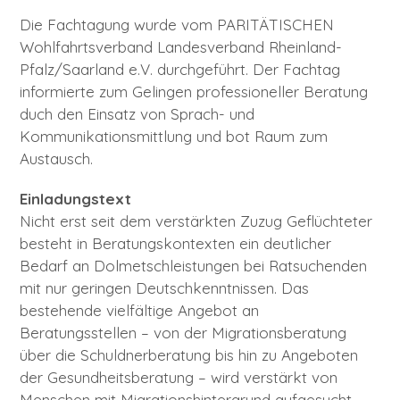
Child-
PROJEKTE
Menü
auskl
Die Fachtagung wurde vom PARITÄTISCHEN
Wohlfahrtsverband Landesverband Rheinland-
Child-
TAGUNGEN
Menü
auskl
Pfalz/Saarland e.V. durchgeführt. Der Fachtag
informierte zum Gelingen professioneller Beratung
Child-
Child-
FORTBILDUNGSAGENTUR
Menü
Menü
auskl
auskl
duch den Einsatz von Sprach- und
Kommunikationsmittlung und bot Raum zum
Child-
DISKURS & DIALOG
Menü
auskl
Austausch.
ÜBERSICHTSKARTE „SPRACHMITTLUNG IN
Einladungstext
NIEDERSACHSEN“
Nicht erst seit dem verstärkten Zuzug Geflüchteter
besteht in Beratungskontexten ein deutlicher
Bedarf an Dolmetschleistungen bei Ratsuchenden
mit nur geringen Deutschkenntnissen. Das
bestehende vielfältige Angebot an
Beratungsstellen – von der Migrationsberatung
über die Schuldnerberatung bis hin zu Angeboten
der Gesundheitsberatung – wird verstärkt von
Menschen mit Migrationshintergrund aufgesucht