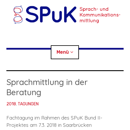
Zum
Inhalt
springen
SPuK
Menü
Sprach- und Kommunikationsmittlung
AKTUELL
Sprachmittlung in der
Beratung
Child-
VERMITTLUNGSSTELLEN
Menü
auskl
2018
,
TAGUNGEN
Child-
ÜBER UNS
Menü
auskl
Fachtagung im Rahmen des SPuK Bund II-
Child-
Child-
SPRACHMITTLER*INNEN
Menü
Menü
auskl
auskl
Projektes am 7.3. 2018 in Saarbrücken