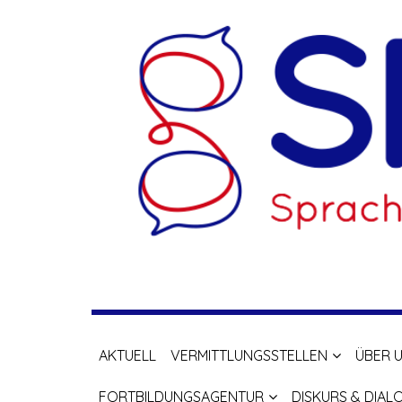
Zum
Inhalt
springen
SPuK
AKTUELL
VERMITTLUNGSSTELLEN
ÜBER 
Sprach- und Kommunikationsmittlung
FORTBILDUNGSAGENTUR
DISKURS & DIAL