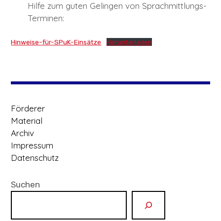
Child-
Hilfe zum guten Gelingen von Sprachmittlungs-
PROJEKTE
Menü
auskl
Terminen:
Child-
TAGUNGEN
Menü
auskl
Hinweise-für-SPuK-Einsätze
Herunterladen
Child-
Child-
FORTBILDUNGSAGENTUR
Menü
Menü
auskl
auskl
Child-
DISKURS & DIALOG
Menü
auskl
ÜBERSICHTSKARTE „SPRACHMITTLUNG IN
Förderer
NIEDERSACHSEN“
Material
Archiv
Impressum
Datenschutz
Suchen