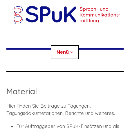
Zum
Inhalt
springen
SPuK
Menü
Sprach- und Kommunikationsmittlung
AKTUELL
Material
Child-
VERMITTLUNGSSTELLEN
Menü
auskl
Hier finden Sie Beiträge zu Tagungen,
Child-
ÜBER UNS
Menü
auskl
Tagungsdokumetationen, Berichte und weiteres.
Child-
Child-
SPRACHMITTLER*INNEN
Menü
Menü
auskl
auskl
Für Auftraggeber von SPuK-Einsätzen und als