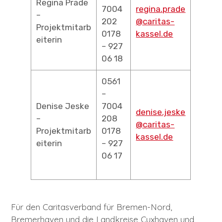
Regina Prade
7004
regina.prade
–
202
@caritas-
Projektmitarb
0178
kassel.de
eiterin
– 927
06 18
0561
–
Denise Jeske
7004
denise.jeske
–
208
@caritas-
Projektmitarb
0178
kassel.de
eiterin
– 927
06 17
Für den Caritasverband für Bremen-Nord,
Bremerhaven und die Landkreise Cuxhaven und