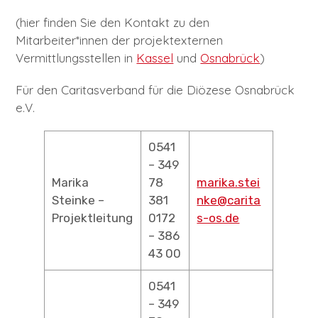
Child-
PROJEKTE
Menü
auskl
(hier finden Sie den Kontakt zu den
Mitarbeiter*innen der projektexternen
Child-
TAGUNGEN
Menü
auskl
Vermittlungsstellen in
Kassel
und
Osnabrück
)
Child-
Child-
FORTBILDUNGSAGENTUR
Menü
Menü
auskl
auskl
Für den Caritasverband für die Diözese Osnabrück
e.V.
Child-
DISKURS & DIALOG
Menü
auskl
ÜBERSICHTSKARTE „SPRACHMITTLUNG IN
0541
NIEDERSACHSEN“
– 349
Marika
78
marika.stei
Steinke –
381
nke@carita
Projektleitung
0172
s-os.de
– 386
43 00
0541
– 349