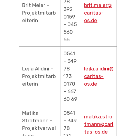
78
Brit Meier –
brit.meier@
392
Projektmitarb
caritas-
0159
eiterin
os.de
– 045
560
66
0541
– 349
Lejla Alidini –
78
lejla.alidini@
Projektmitarb
173
caritas-
eiterin
0170
os.de
– 667
60 69
Matika
0541
matika.stro
Strotmann –
– 349
tmann@cari
Projektverwal
78
tas-os.de
tung
171