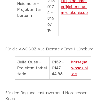
2 16
katja.heidmei
Heidmeier –
017
er@lebensrau
Projektmitar
4 –
m-diakonie.de
beiterin
916
67
19
Für die AWOSOZIALe Dienste gGmbH Lüneburg
Julia Kruse –
0159 –
kruse@a
Projektmitarbei
0147
wosozial
terin
44 86
.de
Für den Regionalcaritasverband Nordhessen-
Kassel