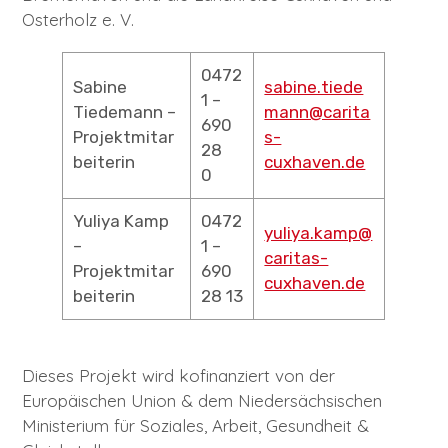
Osterholz e. V.
0472
Sabine
sabine.tiede
1 –
Tiedemann –
mann@carita
690
Projektmitar
s-
28
beiterin
cuxhaven.de
0
Yuliya Kamp
0472
yuliya.kamp@
–
1 –
caritas-
Projektmitar
690
cuxhaven.de
beiterin
28 13
Dieses Projekt wird kofinanziert von der
Europäischen Union & dem Niedersächsischen
Ministerium für Soziales, Arbeit, Gesundheit &