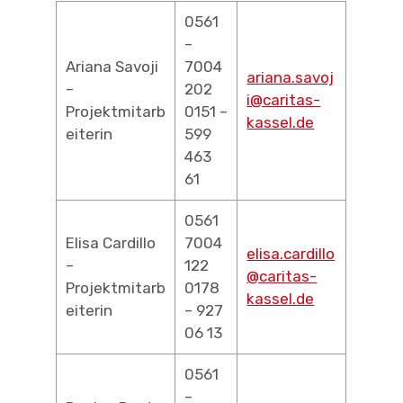
0561
–
Ariana Savoji
7004
ariana.savoj
–
202
i@caritas-
Projektmitarb
0151 –
kassel.de
eiterin
599
463
61
0561
Elisa Cardillo
7004
elisa.cardillo
–
122
@caritas-
Projektmitarb
0178
kassel.de
eiterin
– 927
06 13
0561
–