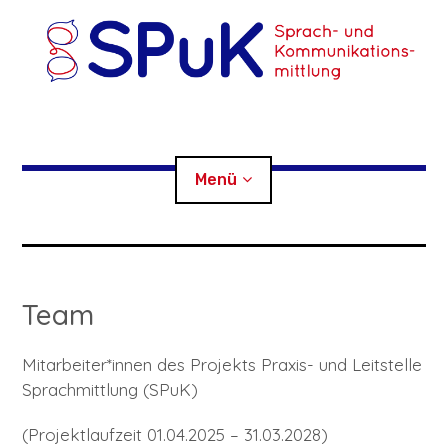
Zum
Inhalt
springen
SPuK
Menü
Sprach- und Kommunikationsmittlung
AKTUELL
Team
Child-
VERMITTLUNGSSTELLEN
Menü
auskl
Mitarbeiter*innen des Projekts Praxis- und Leitstelle
Child-
ÜBER UNS
Menü
auskl
Sprachmittlung (SPuK)
Child-
Child-
SPRACHMITTLER*INNEN
Menü
Menü
auskl
auskl
(Projektlaufzeit 01.04.2025 – 31.03.2028)