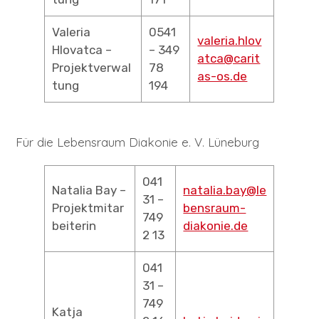
Valeria
0541
valeria.hlov
Hlovatca –
– 349
atca@carit
Projektverwal
78
as-os.de
tung
194
Für die Lebensraum Diakonie e. V. Lüneburg
041
Natalia Bay –
natalia.bay@le
31 –
Projektmitar
bensraum-
749
beiterin
diakonie.de
2 13
041
31 –
749
Katja