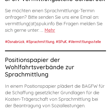
Child-
PROJEKTE
Menü
auskl
Sie möchten einen Sprachmittlungs-Termin
Child-
TAGUNGEN
Menü
anfragen? Bitte senden Sie uns eine Email an:
auskl
vermittlung(at)spuk.info Bei Fragen melden Sie
Child-
Child-
FORTBILDUNGSAGENTUR
Menü
Menü
auskl
auskl
sich gerne unter: …
Mehr
Child-
DISKURS & DIALOG
Menü
auskl
Osnabrück
,
Sprachmittlung
,
SPuK
,
Vermittlungsstelle
ÜBERSICHTSKARTE „SPRACHMITTLUNG IN
NIEDERSACHSEN“
Positionspapier der
Wohlfahrtsverbände zur
Sprachmittlung
In einem Positionspapier plädiert die BAGFW für
die Schaffung gesetzlicher Grundlagen für die
Kosten-Trägerschaft von Sprachmittlung bei
der Beantragung von Sozialleistungen.